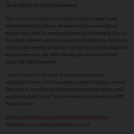
čas si udělali i pro pražské seniory.
Více než třicet zaměstnanců včetně členů vedení České
podnikatelské pojišťovny věnovalo svůj čas a energii na
pomoc těm, kteří to nejvíce potřebovali. Konkrétně 10. a 11.
října odstraňovali následky povodní v České Vsi na Jesenicku.
Jejich práce nejenže přispěla k rychlejšímu návratu obyvatel
do jejich domovů, ale také ukázala, jak silná a soudržná
může být naše komunita.
„
Jsem nesmírně hrdý na to, že mohu pracovat s tak
výjimečnými lidmi, kteří jsou ochotni pomáhat druhým v nouzi.
Dokazuje to, že solidarita a lidskost jsou hodnoty, které v naší
pojišťovně skutečně žijí
,“ řekl předseda představenstva ČPP
Pavel Wiesner.
https://diverzita.cz/cs/aktualita/odpovedne-firmy-
pomahaji-pri-povodnich-dekujeme-za-to