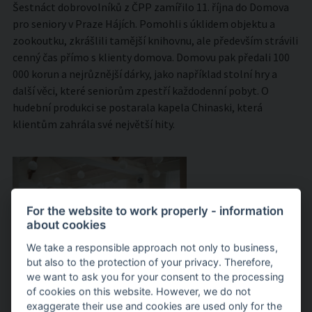
Šestnáct dobrovolníků z ČPP zamířilo 11. října do Domova
pro seniory v Praze Hájích. Pomohli s úklidem objektu a
zookoutku, zkrášlili tamější knihovnu, ale především strávili
cenný čas přímo s klienty domova. Domovu pak předali 100
000 korun a nejrůznější dárky, jako například stolní hry a
další věci, které seniorům zpestří každodenní pobyt. O
hudební produkci se postarala kapela Chinaski, která
klientům zahrála své největší hity.
For the website to work properly - information
about cookies
We take a responsible approach not only to business,
but also to the protection of your privacy. Therefore,
we want to ask you for your consent to the processing
of cookies on this website. However, we do not
exaggerate their use and cookies are used only for the