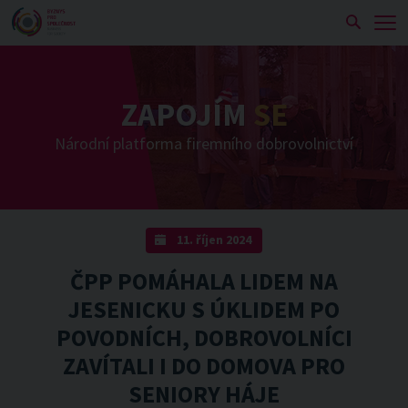
Zobra
ZAPOJÍM
SE
Národní platforma firemního dobrovolnictví
11. říjen 2024
ČPP POMÁHALA LIDEM NA
JESENICKU S ÚKLIDEM PO
POVODNÍCH, DOBROVOLNÍCI
ZAVÍTALI I DO DOMOVA PRO
SENIORY HÁJE