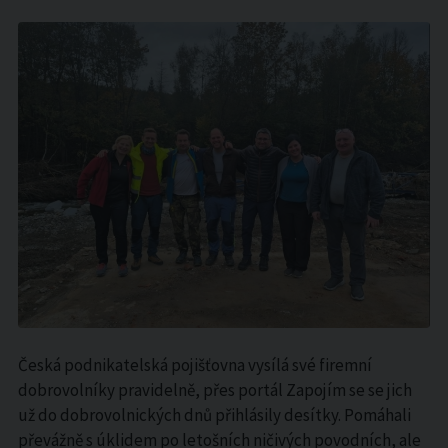
Česká podnikatelská pojišťovna vysílá své firemní
dobrovolníky pravidelně, přes portál Zapojím se se jich
už do dobrovolnických dnů přihlásily desítky. Pomáhali
převážně s úklidem po letošních ničivých povodních, ale