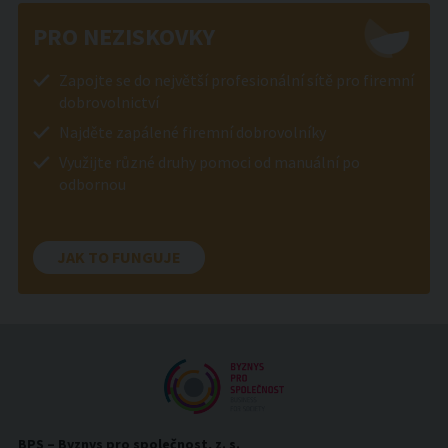
PRO NEZISKOVKY
Zapojte se do největší profesionální sítě pro firemní
dobrovolnictví
Najděte zapálené firemní dobrovolníky
Využijte různé druhy pomoci od manuální po
odbornou
JAK TO FUNGUJE
BPS – Byznys pro společnost, z. s.