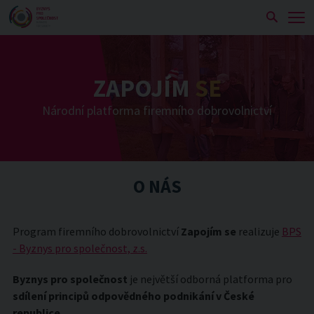
Zobra
ZAPOJÍM
SE
Národní platforma firemního dobrovolnictví
O NÁS
Program firemního dobrovolnictví
Zapojím se
realizuje
BPS
- Byznys pro společnost, z.s.
Byznys pro společnost
je největší odborná platforma pro
sdílení principů odpovědného podnikání v České
republice
.