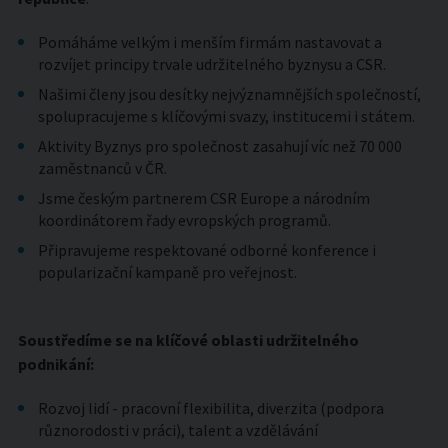
Pomáháme velkým i menším firmám nastavovat a
rozvíjet principy trvale udržitelného byznysu a CSR.
Našimi členy jsou desítky nejvýznamnějších společností,
spolupracujeme s klíčovými svazy, institucemi i státem.
Aktivity Byznys pro společnost zasahují víc než 70 000
zaměstnanců v ČR.
Jsme českým partnerem CSR Europe a národním
koordinátorem řady evropských programů.
Připravujeme respektované odborné konference i
popularizační kampaně pro veřejnost.
Soustředíme se na klíčové oblasti udržitelného
podnikání:
Rozvoj lidí - pracovní flexibilita, diverzita (podpora
různorodosti v práci), talent a vzdělávání