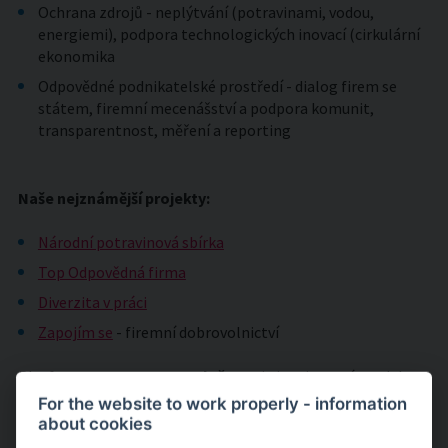
Ochrana zdrojů - neplýtvání (potravinami, vodou,
energiemi), podpora technologických inovací (cirkulární
ekonomika
Odpovědné podnikatelské prostředí - dialog firem se
státem, firemní mecenášství a podpora komunit,
transparentnost, měření a reporting
Naše nejznámější projekty:
Národní potravinová sbírka
Top Odpovědná firma
Diverzita v práci
Zapojím se
- firemní dobrovolnictví
Platforma
Byznys pro společnost
je inspirovaná modelem
Business in the Community
, přední organizací ve Velké
For the website to work properly - information
Británii, která působí na globálním poli společenské
about cookies