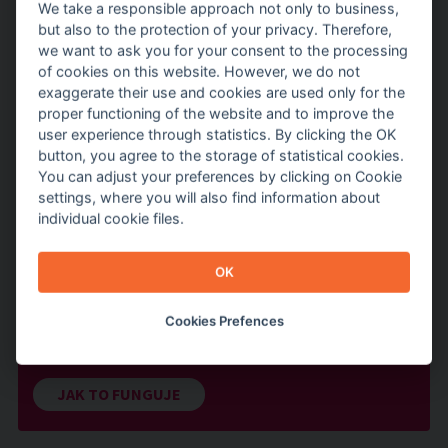
odpovědnosti firem.
We take a responsible approach not only to business,
but also to the protection of your privacy. Therefore,
Další informace, zprávy ze světa CSR a aktuální kalendář
we want to ask you for your consent to the processing
akcí najdete na webu
BPS - Byznys pro společnost
.
of cookies on this website. However, we do not
exaggerate their use and cookies are used only for the
proper functioning of the website and to improve the
user experience through statistics. By clicking the OK
button, you agree to the storage of statistical cookies.
PRO FIRMY
You can adjust your preferences by clicking on Cookie
settings, where you will also find information about
Nadchneme vás pro dobrou věc a zajistíme, že
individual cookie files.
pomůžete tam, kde je to třeba
Připravíme dobrovolnický event s přidanou
OK
hodnotou
Díky nám využijete své odborné znalosti pro
Cookies Prefences
neziskový sektor
JAK TO FUNGUJE