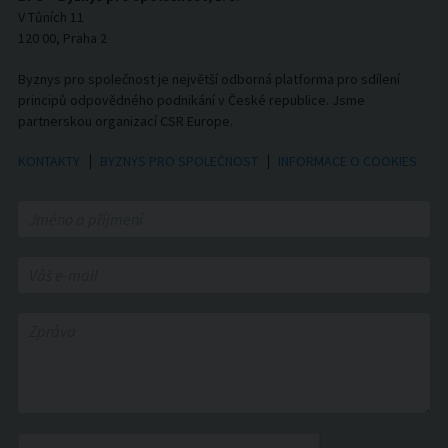
V Tůních 11
120 00, Praha 2
Byznys pro společnost je největší odborná platforma pro sdílení
principů odpovědného podnikání v České republice. Jsme
partnerskou organizací CSR Europe.
KONTAKTY
BYZNYS PRO SPOLEČNOST
INFORMACE O COOKIES