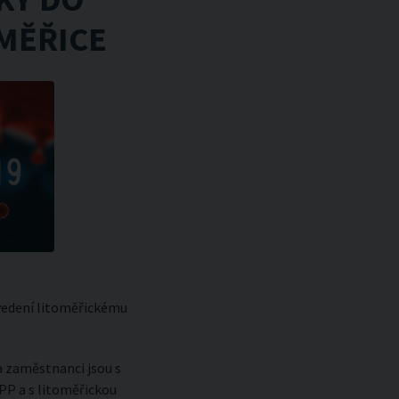
OMĚŘICE
 vedení litoměřickému
a zaměstnanci jsou s
ČPP a s litoměřickou