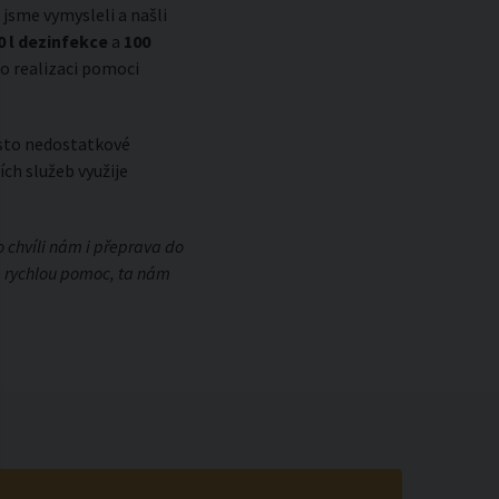
jsme vymysleli a našli
0 l dezinfekce
a
100
po realizaci pomoci
rosto nedostatkové
ch služeb využije
o chvíli nám i přeprava do
 a rychlou pomoc, ta nám