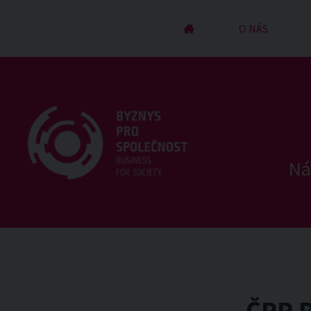
ÚVOD
O NÁS
Ná
ČPP 