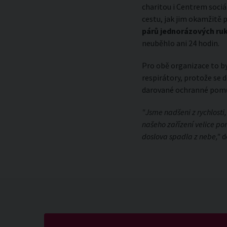
charitou i Centrem sociá
cestu, jak jim okamžitě
párů jednorázových ruk
neuběhlo ani 24 hodin.
Pro obě organizace to by
respirátory, protože se 
darované ochranné pomůck
"Jsme nadšeni z rychlosti
našeho zařízení velice po
doslova spadla z nebe,"
d