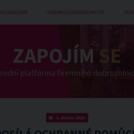
CO NABÍZÍME
FIREMNÍ DOBROVOLNICTVÍ
ZAPO
ZAPOJÍM
SE
rodní platforma firemního dobrovolnic
3. duben 2020
POSÍLÁ OCHRANNÉ POMŮC