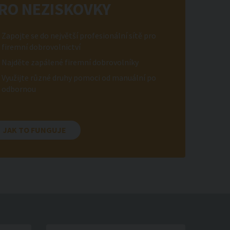
RO NEZISKOVKY
Zapojte se do největší profesionální sítě pro
firemní dobrovolnictví
Najděte zapálené firemní dobrovolníky
Využijte různé druhy pomoci od manuální po
odbornou
JAK TO FUNGUJE