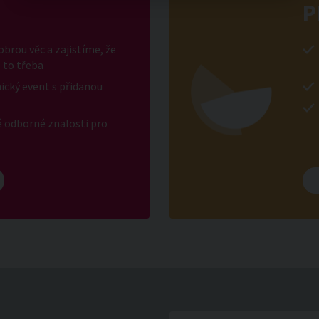
P
brou věc a zajistíme, že
 to třeba
ický event s přidanou
é odborné znalosti pro