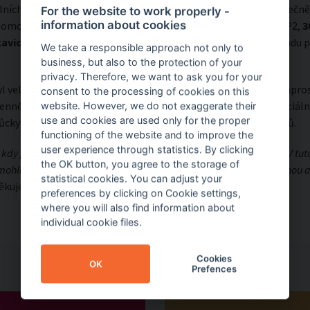
lních služeb Litoměřice, pod které domov seniorů spadá. Společně 
For the website to work properly -
information about cookies
 pomoci. ČPP poskytla ze svých zásob
600 respirátorů
třídy FFP2,
3
avic
. Vše naložili do auta a hned odvezli do Litoměřic. Od nápadu 
We take a responsible approach not only to
business, but also to the protection of your
privacy. Therefore, we want to ask you for your
l velmi cenný dar. Například pracovníci charity velmi uvítali nap
consent to the processing of cookies on this
denně starají o desítky seniorů přímo u nich doma. Centrum sociální
website. However, we do not exaggerate their
use and cookies are used only for the proper
y pro své sociální pracovníky, kteří pracují v domově seniorů.
functioning of the website and to improve the
user experience through statistics. By clicking
, kdy jsme se o pomoci dozvěděli a kdy byla dovezena až k nám. V tut
the OK button, you agree to the storage of
mohla. BPS děkuji za zajištění a koordinaci a ČPP za velmi vstřícnou
statistical cookies. You can adjust your
ěkuje Veronika Vedejová, Diecézní charita Litoměřice.
preferences by clicking on Cookie settings,
where you will also find information about
individual cookie files.
Cookies
OK
Prefences