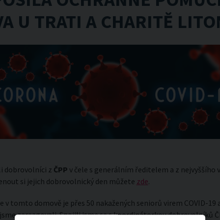
 U TRATI A CHARITĚ LIT
i dobrovolníci z
ČPP
v čele s generálním ředitelem a z nejvyššího
nout si jejich dobrovolnický den můžete
zde
.
 že v tomto domově je přes 50 nakažených seniorů virem COVID-19 
 jsme zareagovali. Spojili jsme se s koordinátorkou dobrovolníků 