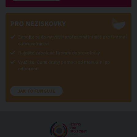
PRO NEZISKOVKY
Zapojte se do největší profesionální sítě pro firemní
dobrovolnictví
Najděte zapálené firemní dobrovolníky
Využijte různé druhy pomoci od manuální po
odbornou
JAK TO FUNGUJE