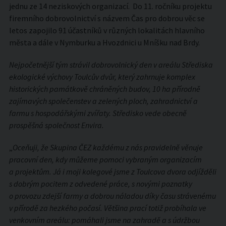
jednu ze 14 neziskových organizací. Do 11. ročníku projektu
firemního dobrovolnictví s názvem Čas pro dobrou věc se
letos zapojilo 91 účastníků v různých lokalitách hlavního
města a dále v Nymburku a Hvozdnici u Mníšku nad Brdy.
Nejpočetnější tým strávil dobrovolnický den v areálu Střediska
ekologické výchovy Toulcův dvůr, který zahrnuje komplex
historických památkově chráněných budov, 10 ha přírodně
zajímavých společenstev a zelených ploch, zahradnictví a
farmu s hospodářskými zvířaty. Středisko vede obecně
prospěšná společnost Envira.
„
Oceňuji, že Skupina ČEZ každému z nás pravidelně věnuje
pracovní den, kdy můžeme pomoci vybraným organizacím
a projektům. Já i moji kolegové jsme z Toulcova dvora odjížděli
s dobrým pocitem z odvedené práce, s novými poznatky
o provozu zdejší farmy a dobrou náladou díky času strávenému
v přírodě za hezkého počasí. Většina prací totiž probíhala ve
venkovním areálu: pomáhali jsme na zahradě a s údržbou