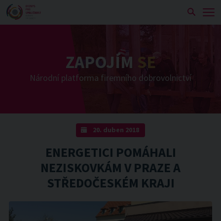
Zobra
ZAPOJÍM
SE
Národní platforma firemního dobrovolnictví
20. duben 2018
ENERGETICI POMÁHALI
NEZISKOVKÁM V PRAZE A
STŘEDOČESKÉM KRAJI