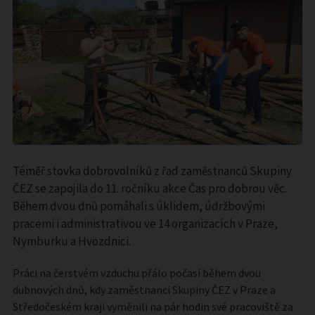
Téměř stovka dobrovolníků z řad zaměstnanců Skupiny
ČEZ se zapojila do 11. ročníku akce Čas pro dobrou věc.
Během dvou dnů pomáhali s úklidem, údržbovými
pracemi i administrativou ve 14 organizacích v Praze,
Nymburku a Hvozdnici.
Práci na čerstvém vzduchu přálo počasí během dvou
dubnových dnů, kdy zaměstnanci Skupiny ČEZ v Praze a
Středočeském kraji vyměnili na pár hodin své pracoviště za