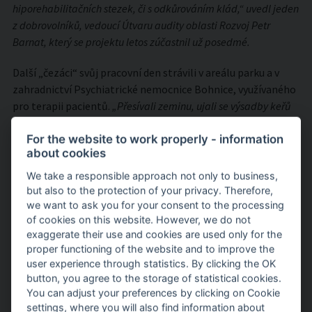
hiporehabilitačních stezek, či s odkůrováním klád,“
uvedl jeden
z dobrovolníků, vedoucí Útvaru audity oblasti Rozvoj Petr
Barnat, který se projektu letos zúčastnil už posedmé.
Další „čezáci“ svůj pracovní den strávili v areálu parku a v
zahradnictví Psychiatrické nemocnice Bohnice, využívaného
pro terapii pacientů.
„Přesívali zeminu, ujali se výsadby keřů
nebo pletí záhonů. Díky přízni počasí zvládli značný objem
For the website to work properly - information
práce, čímž nám uvolnili ruce pro další nezbytné práce
about cookies
v areálu,“
pochválila tým energetiků Veronika Honzátková
ze Socioterapeutické farmy a poděkovala všem za aktivní
We take a responsible approach not only to business,
účast. Dobrovolníci z ČEZ přiložili pomocnou ruku k dílu
but also to the protection of your privacy. Therefore,
we want to ask you for your consent to the processing
rovněž v organizacích Helppes, Dětské centrum při
of cookies on this website. However, we do not
Thomayerově nemocnici, Domov pro zrakově postižené –
exaggerate their use and cookies are used only for the
Palata, Centrum Dialog, Domov pro seniory Chodov,
proper functioning of the website and to improve the
Diakonie ČCE – stacionář Ratolest, Dílny tvořivosti,
user experience through statistics. By clicking the OK
Lemniskata, Opuštěná a léčebná zvířata, Centrum
button, you agree to the storage of statistical cookies.
sociálních služeb Hvozdy a Centrum pro všechny.
You can adjust your preferences by clicking on Cookie
settings, where you will also find information about