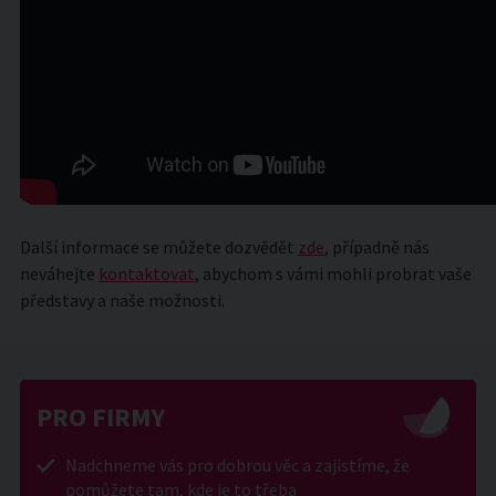
Další informace se můžete dozvědět
zde
, případně nás
neváhejte
kontaktovat
, abychom s vámi mohli probrat vaše
představy a naše možnosti.
PRO FIRMY
Nadchneme vás pro dobrou věc a zajistíme, že
pomůžete tam, kde je to třeba