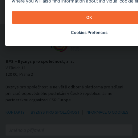
where you will also find information about individual cookie fi
JAK TO FUNGUJE
OK
Cookies Prefences
BPS – Byznys pro společnost, z. s.
V Tůních 11
120 00, Praha 2
Byznys pro společnost je největší odborná platforma pro sdílení
principů odpovědného podnikání v České republice. Jsme
partnerskou organizací CSR Europe.
KONTAKTY
BYZNYS PRO SPOLEČNOST
INFORMACE O COOKIES