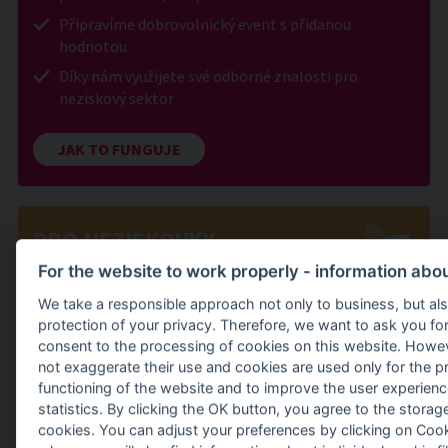
Připravíme dobrovolnický event s přidanou
hodnotou
Díky nám využijete své odborné znalosti pro
neziskový sektor
JAK TO FUNGUJE
PRO NEZISKOVKY
For the website to work properly - information abo
Zapojte se do největší profesionální sítě pro firemní
dobrovolnictví
We take a responsible approach not only to business, but als
protection of your privacy. Therefore, we want to ask you fo
Najděte zapálené firemní dobrovolníky
consent to the processing of cookies on this website. Howe
Využijte různé druhy pomoci od manuální po
not exaggerate their use and cookies are used only for the p
odbornou
functioning of the website and to improve the user experien
statistics. By clicking the OK button, you agree to the storage 
cookies. You can adjust your preferences by clicking on Cook