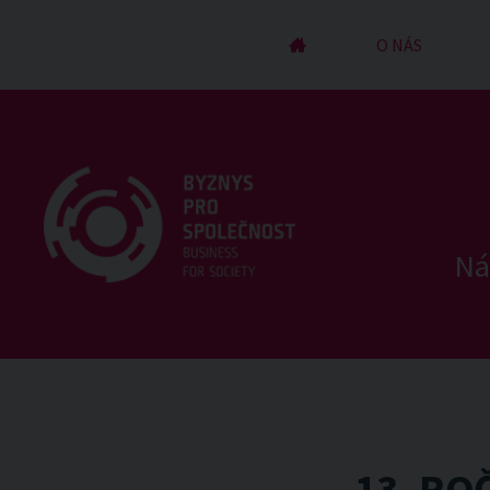
ÚVOD
O NÁS
Ná
13. RO