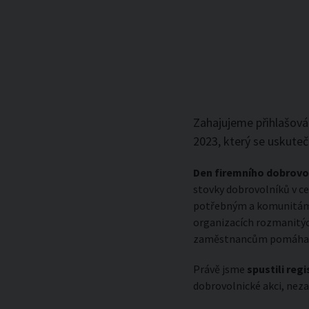
Zahajujeme přihlašován
2023, který se uskuteč
Den firemního dobrovol
stovky dobrovolníků v ce
potřebným a komunitám, v
organizacích rozmanitýc
zaměstnancům pomáhat 
Právě jsme
spustili regi
dobrovolnické akci, neza