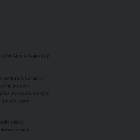
ictví Give & Gain Day
se každoročně účastní
odborné pomoci
ý čas. Pomoci v různých
že umožní svým
pojit k této
h dobrovolníků.