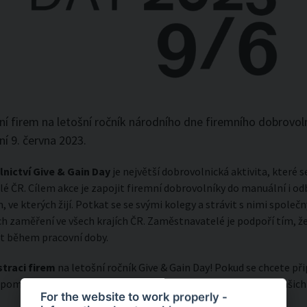
í firem na letošní ročník národního dne firemního dobrovoln
ní 9. června 2023.
nictví Give & Gain Day
je největší dobrovolnická aktivita, které 
lé ČR. Cílem akce je zapojit firemní dobrovolníky do manuální i 
e kterých žijí. Potkat se se svými kolegy a strávit s nimi společn
h zaměření ve všech krajích ČR. Zaměstnavatelé je podpoří tím, 
během pracovní doby.
straci firem
na letošní ročník Give & Gain Day! Pokud se chcete při
pomeňte nám poslat svoji přihlášku, ve které uveďte počet vašic
For the website to work properly -