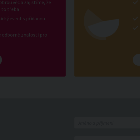
brou věc a zajistíme, že
 to třeba
ický event s přidanou
é odborné znalosti pro