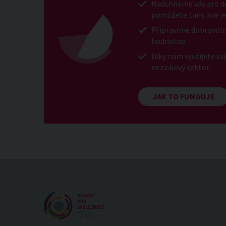
Nadchneme vás pro do
pomůžete tam, kde je
Připravíme dobrovoln
hodnotou
Díky nám využijete sv
neziskový sektor
JAK TO FUNGUJE