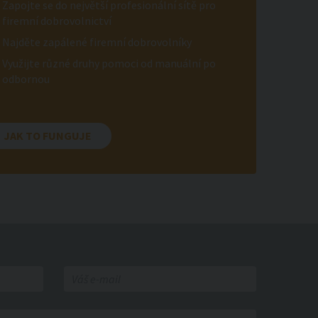
Zapojte se do největší profesionální sítě pro
firemní dobrovolnictví
Najděte zapálené firemní dobrovolníky
Využijte různé druhy pomoci od manuální po
odbornou
JAK TO FUNGUJE