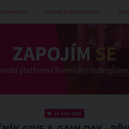
CO NABÍZÍME
FIREMNÍ DOBROVOLNICTVÍ
ZAPO
ZAPOJÍM
SE
rodní platforma firemního dobrovolnic
13. únor 2023
ČNÍK GIVE & GAIN DAY - PŘ