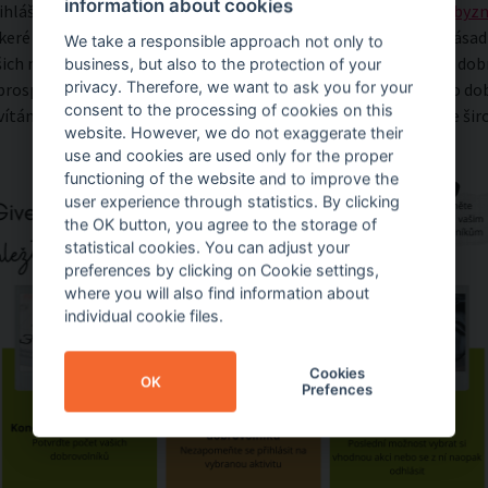
information about cookies
řihlášku kontaktujte
Pavla Kučeru
, 📞733 356 851, 📧
kucera@byzn
eré vaše dotazy. Sledujte náš
web
, kde jsou uvedeny veškeré zása
We take a responsible approach not only to
šich novinek, aby vám nic zásadního neuteklo. Pro velký zájem dob
business, but also to the protection of your
privacy. Therefore, we want to ask you for your
 prospěšných organizací
již naplněny a v Praze
v tuto chvíli pro d
consent to the processing of cookies on this
uvítáme
v dalších krajích v republice
, kde je nabídka ještě stále šir
website. However, we do not exaggerate their
use and cookies are used only for the proper
functioning of the website and to improve the
user experience through statistics. By clicking
the OK button, you agree to the storage of
statistical cookies. You can adjust your
preferences by clicking on Cookie settings,
where you will also find information about
individual cookie files.
Cookies
OK
Prefences