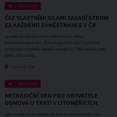
25
listopad
2019
ČEZ VLASTNÍMI SILAMI ZASADÍ STROM
ZA KAŽDÉHO ZAMĚSTNANCE V ČR
Výsadby se ujímají sami zaměstnanci v rámci
dobrovolnických dnů. Během pilotních akcí v průběhu
letošního listopadu zasadili energetici 7 600 sazenic jedlí,
buků, olší a dubů.
Zobrazit více
20
listopad
2019
NETRADIČNÍ DEN PRO OBYVATELE
DOMOVA U TRATI V LITOMĚŘICÍCH
Jako každý rok se zapojili do Dne sociální aktivity také