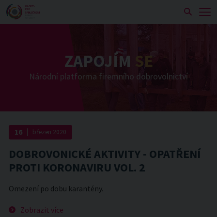
Zobra
ZAPOJÍM
SE
Národní platforma firemního dobrovolnictví
16
březen
2020
DOBROVONICKÉ AKTIVITY - OPATŘENÍ
PROTI KORONAVIRU VOL. 2
Omezení po dobu karantény.
Zobrazit více