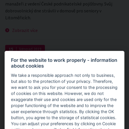
manažeři z vedení České podnikatelské pojišťovny. Svůj
dobrovolnický dne strávili v domově pro seniory v
Litoměřicích.
Zobrazit více
15
listopad
2019
For the website to work properly - information
DOBROVOLNICI Z ČPP NA POMOC
about cookies
PŘÍRODĚ
We take a responsible approach not only to business,
but also to the protection of your privacy. Therefore,
Dobrovolníci spolu s ochranáři likvidovali zákeřnou svídu,
we want to ask you for your consent to the processing
aby pomohli ohrožené bělozářce liliové u Krupáčovy Vrutice
of cookies on this website. However, we do not
ve Středočeském kraji.
exaggerate their use and cookies are used only for the
proper functioning of the website and to improve the
Zobrazit více
user experience through statistics. By clicking the OK
button, you agree to the storage of statistical cookies.
You can adjust your preferences by clicking on Cookie
11
listopad
2019