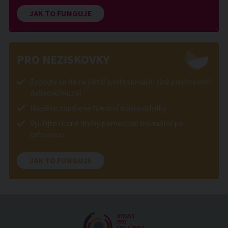
JAK TO FUNGUJE
PRO NEZISKOVKY
Zapojte se do největší profesionální sítě pro firemní
dobrovolnictví
Najděte zapálené firemní dobrovolníky
Využijte různé druhy pomoci od manuální po
odbornou
JAK TO FUNGUJE