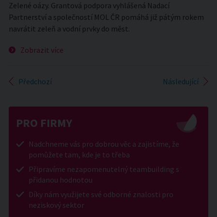
Zelené oázy. Grantová podpora vyhlášená Nadací
Partnerství a společností MOL ČR pomáhá již pátým rokem
navrátit zeleň a vodní prvky do měst.
Zobrazit více
Předchozí
Následující
PRO FIRMY
Nadchneme vás pro dobrou věc a zajistíme, že
pomůžete tam, kde je to třeba
Připravíme nezapomenutelný teambuilding s
přidanou hodnotou
Díky nám využijete své odborné znalosti pro
neziskový sektor